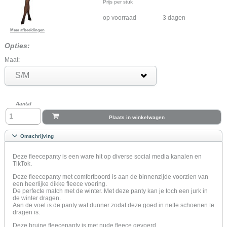
Prijs per stuk
op voorraad
3 dagen
Meer afbeeldingen
Opties:
Maat:
S/M
Aantal
Plaats in winkelwagen
Omschrijving
Deze fleecepanty is een ware hit op diverse social media kanalen en
TikTok.
Deze fleecepanty met comfortboord is aan de binnenzijde voorzien van
een heerlijke dikke fleece voering.
De perfecte match met de winter. Met deze panty kan je toch een jurk in
de winter dragen.
Aan de voet is de panty wat dunner zodat deze goed in nette schoenen te
dragen is.
Deze bruine fleecepanty is met nude fleece gevoerd.