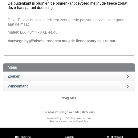
De buitenkant is bruin en de binnenkant gevoerd met nude fleece zodat
deze transparant doorschijnt.
Deze Tiktok sensatie heeft een zeer goede pasvorm en valt zeer goed
aan de maat.
Maten: L/Xl 40/44 - XXL 44/48
Vanwege hygiënische redenen mag de fleecepanty niet retour.
Menu
Zoeken
Winkelmand
Volg ons
Ga naar volledige website
|
Over ons
Powered by CCV Shop
webwinkel
Alle bedragen zijn inclusief btw
Beginpagina
Zoeken
Winkelmand