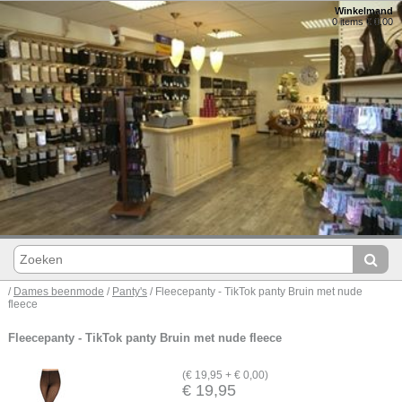
Winkelmand
0 items € 0,00
/
Dames beenmode
/
Panty's
/ Fleecepanty - TikTok panty Bruin met nude
fleece
Fleecepanty - TikTok panty Bruin met nude fleece
(€ 19,95 + € 0,00)
€ 19,95