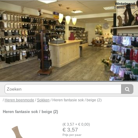
Winkelmand
0 items € 0,00
/
Heren beenmode
/
Sokken
/ Heren fantasie sok / beige (2)
Heren fantasie sok / beige (2)
(€ 3,57 + € 0,00)
€ 3,57
Prijs per paar