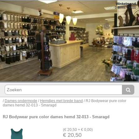
Winkelmand
0 items € 0,00
/
Dames ondermode
/
Hemdjes met brede band
/ RJ Bodywear pure color
dames hemd 32-013 - Smaragd
RJ Bodywear pure color dames hemd 32-013 - Smaragd
(€ 20,50 + € 0,00)
€ 20,50