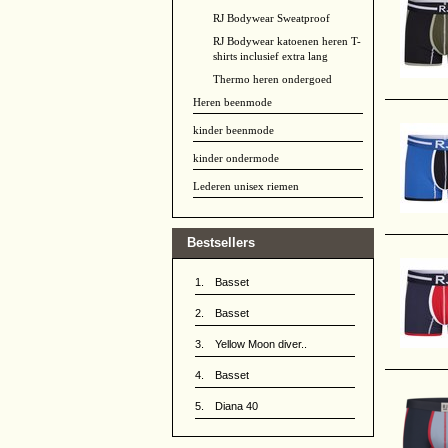
RJ Bodywear Sweatproof
RJ Bodywear katoenen heren T-
shirts inclusief extra lang
Thermo heren ondergoed
Heren beenmode
kinder beenmode
kinder ondermode
Lederen unisex riemen
Bestsellers
1.
Basset
2.
Basset
3.
Yellow Moon diver..
4.
Basset
5.
Diana 40