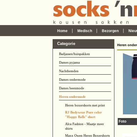
Home
Medisch
Bezorgen
Nieu
Categorie
Heren onde
Badjassen/huispakken
Dames pyjama
Nachthemden
Dames ondermode
Dames beenmode
Heren ondermode
Heren boxershorts met print
RJ Bodywear Pure color
"Happy Balls" short
Foto
Alca Fashion - Maatje meer
shirts
Maxx Owen Heren Boxershorts