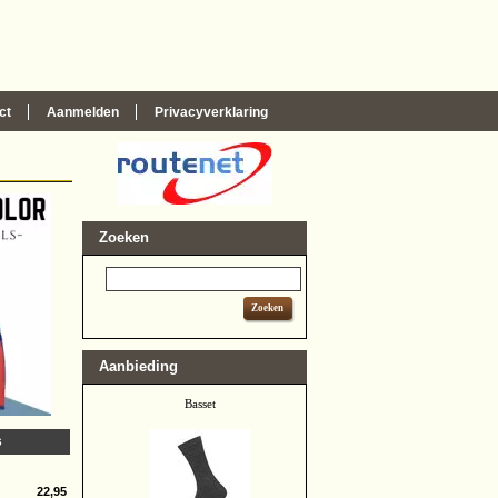
ct
Aanmelden
Privacyverklaring
Zoeken
Zoeken
Aanbieding
Basset
s
22,95