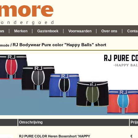
ws
Merken
Gastenboek
Voorwaarden
Over ons
Conta
RJ Bodywear Pure color "Happy Balls" short
/
rmode
Omschrijving
Prij
RJ PURE COLOR Heren Boxershort 'HAPPY
€