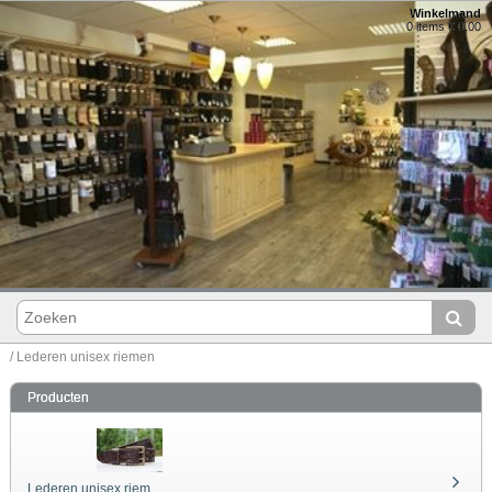
Winkelmand
0 items € 0,00
/ Lederen unisex riemen
Producten
Lederen unisex riem