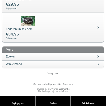
€
29,95
Prijs per stuk
Lederen unisex riem
€
34,95
Prijs per stuk
Menu
Zoeken
Winkelmand
Volg ons
Ga naar volledige website
|
Over ons
Powered by CCV Shop
webwinkel
Alle bedragen zijn inclusief btw
Beginpagina
Zoeken
Winkelmand