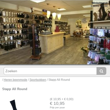
Winkelmand
0 items € 0,00
/
Heren beenmode
/
Sportsokken
/ Stapp All Round
Stapp All Round
(€ 10,95 + € 0,00)
€ 10,95
Prijs per paar